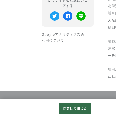
このサイトを友達にシェ
アする
北海
岐阜
大阪
福岡
Googleアナリティクスの
利用について
職種
家電
一般
雇用
正社
同意して閉じる