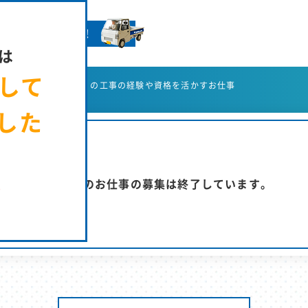
きやさんへ就GO！
は
まして
用サイト ホーム
の工事の経験や資格を活かすお仕事
した
た
この工事のお仕事の募集は終了しています。