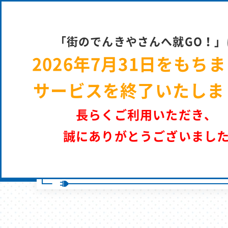
街のでん
「街のでんきやさんへ就GO！」
2026年7月31日をもち
街のでんきやさんへ就GO！ | パーソルエクセルＨＲパートナーズ 採
サービスを終了いたしま
長らくご利用いただき、
誠にありがとうございまし