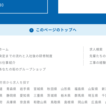
30
このページのトップへ
ホーム
求人検索
決定までの流れと入社後の研修制度
先輩たち
お仕事紹介
工事の経
あなたの街のグループショップ
府県から求人を探す
道
青森県
岩手県
宮城県
秋田県
山形県
福島県
山梨県
新
県
静岡県
愛知県
三重県
茨城県
栃木県
群馬県
埼玉県
千
府
兵庫県
奈良県
和歌山県
鳥取県
島根県
岡山県
広島県