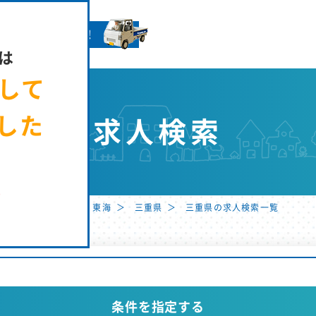
きやさんへ就GO！
は
まして
した
求人検索
た
用サイト ホーム
東海
三重県
三重県の求人検索一覧
条件を指定する