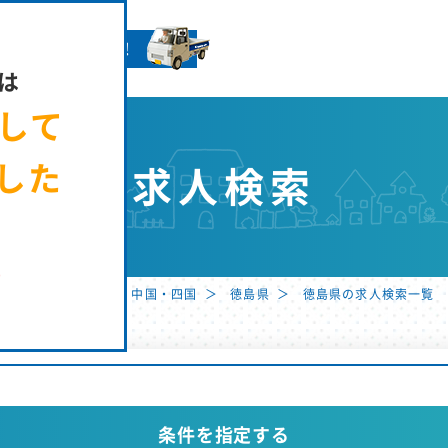
きやさんへ就GO！
は
まして
した
求人検索
た
用サイト ホーム
中国・四国
徳島県
徳島県の求人検索一覧
条件を指定する