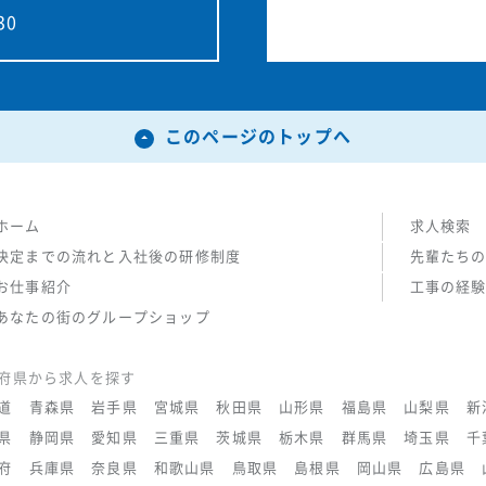
30
このページのトップへ
ホーム
求人検索
決定までの流れと入社後の研修制度
先輩たち
お仕事紹介
工事の経
あなたの街のグループショップ
府県から求人を探す
道
青森県
岩手県
宮城県
秋田県
山形県
福島県
山梨県
新
県
静岡県
愛知県
三重県
茨城県
栃木県
群馬県
埼玉県
千
府
兵庫県
奈良県
和歌山県
鳥取県
島根県
岡山県
広島県