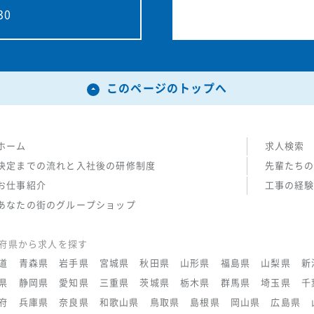
30
このページのトップへ
ホーム
求人検索
決定までの流れと入社後の研修制度
先輩たち
お仕事紹介
工事の経
あなたの街のグループショップ
府県から求人を探す
道
青森県
岩手県
宮城県
秋田県
山形県
福島県
山梨県
新
県
静岡県
愛知県
三重県
茨城県
栃木県
群馬県
埼玉県
千
府
兵庫県
奈良県
和歌山県
鳥取県
島根県
岡山県
広島県