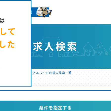
きやさんへ就GO！
は
まして
した
求人検索
た
用サイト ホーム
アルバイトの求人検索一覧
条件を指定する