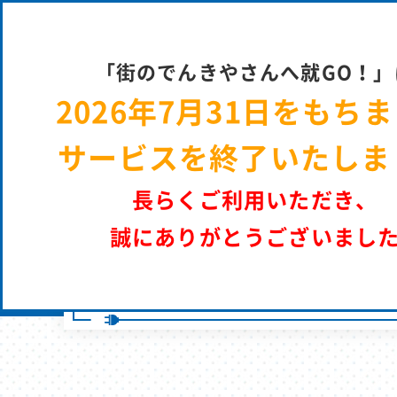
街のでん
「街のでんきやさんへ就GO！」
2026年7月31日をもち
街のでんきやさんへ就GO！ | パーソルエクセルＨＲパートナーズ 採
サービスを終了いたしま
長らくご利用いただき、
誠にありがとうございまし