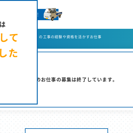
きやさんへ就GO！
は
まして
用サイト ホーム
の工事の経験や資格を活かすお仕事
した
た
この工事のお仕事の募集は終了しています。