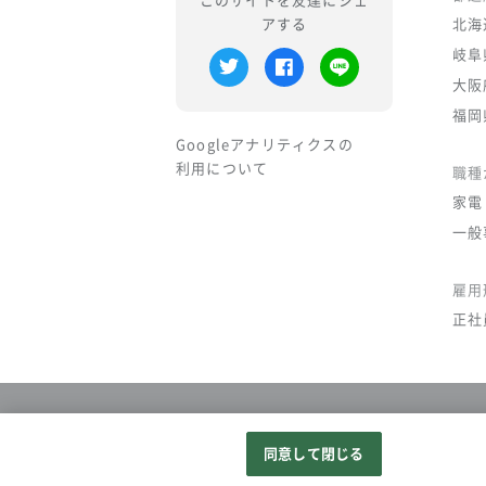
このサイトを友達にシェ
アする
北海
岐阜
大阪
福岡
Googleアナリティクスの
利用について
職種
家電
一般
雇用
正社
同意して閉じる